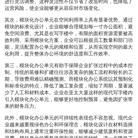
进行灵活调整。这种灵活性不仅节省了改造时间，也降低了
运营风险，使企业能够更从容应对市场变化。
其次，模块化办公单元在空间利用率上具有显著优势。通过
模块的标准化设计，企业能够合理规划每一寸办公面积，避
免空间浪费。尤其是在写字楼中，有限的面积资源需要被高
效利用。采用模块化方案，企业可以根据员工数量和部门功
能，灵活配置办公单元的规模和位置，从而实现空间的最大
化利用，提升整体办公环境的舒适度和工作效率。
第三，模块化办公单元有助于保障企业扩张过程中的成本控
制。传统的装修和扩建往往涉及复杂的施工流程和较长的工
期，导致费用难以精确预测。而模块化办公系统以其预制化
和标准化的特点，降低了施工复杂度，缩短了周期，显著减
少了人工和材料成本。企业在亚太大厦这样的现代写字楼内
引入模块化办公单元，能够更好地控制预算，避免因扩张带
来的财务压力。
此外，模块化办公单元的可持续性表现也不容忽视。现代企
业越来越重视绿色办公和环保理念，模块化设计在材料选择
和结构布局上通常注重环保性能，能够减少建筑废料和资源