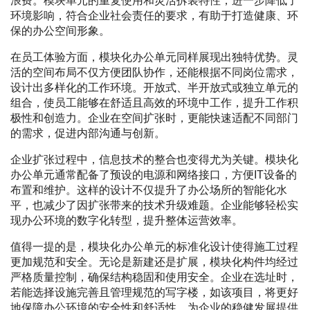
浪费。模块单元的重复使用和灵活拆装特性，进一步降低了
环境影响，符合企业社会责任的要求，有助于打造健康、环
保的办公空间形象。
在员工体验方面，模块化办公单元同样展现出独特优势。灵
活的空间布局不仅方便团队协作，还能根据不同岗位需求，
设计出多样化的工作环境。开放式、半开放式或独立单元的
组合，使员工能够在舒适且高效的环境中工作，提升工作积
极性和创造力。企业在空间扩张时，更能快速适配不同部门
的需求，促进内部沟通与创新。
企业扩张过程中，信息技术的整合也变得尤为关键。模块化
办公单元通常配备了预设的电源和网络接口，方便IT设备的
布置和维护。这样的设计不仅提升了办公场所的智能化水
平，也减少了因扩张带来的技术升级难题。企业能够轻松实
现办公环境的数字化转型，提升整体运营效率。
值得一提的是，模块化办公单元的标准化设计使得施工过程
更加规范和安全。无论是新建还是扩展，模块化构件均经过
严格质量控制，确保结构稳固和使用安全。企业在选址时，
若能选择设施完善且管理规范的写字楼，如该项目，将更好
地保障办公环境的安全性和舒适性，为企业的稳健发展提供